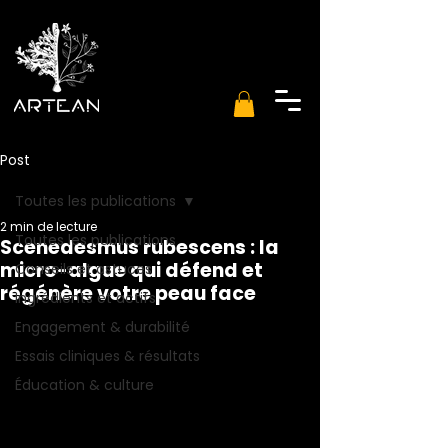
Post
Toutes les publications
2 min de lecture
Toutes les publications
Scenedesmus rubescens : la
micro-algue qui défend et
Conseils et astuces
régénère votre peau face
Ingrédients et actifs
Engagement & durabilité
Essais cliniques & résultats
Éducation & culture