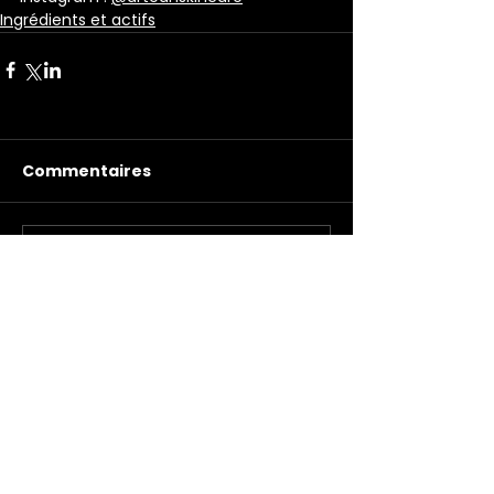
Ingrédients et actifs
Commentaires
Les commentaires sur ce
post ne sont plus acceptés.
Contactez le propriétaire
pour plus d'informations.
Nous contacter