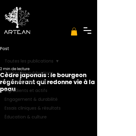
Post
Toutes les publications
2 min de lecture
Toutes les publications
Cèdre japonais : le bourgeon
régénérant qui redonne vie à la
Conseils et astuces
peau
Ingrédients et actifs
Engagement & durabilité
Essais cliniques & résultats
Éducation & culture