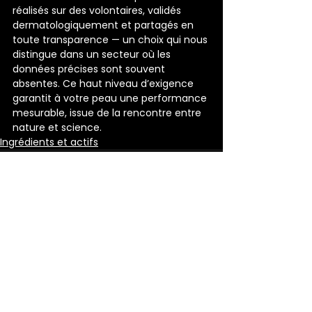
réalisés sur des volontaires, validés 
dermatologiquement et partagés en 
toute transparence — un choix qui nous 
distingue dans un secteur où les 
données précises sont souvent 
absentes. Ce haut niveau d’exigence 
garantit à votre peau une performance 
mesurable, issue de la rencontre entre 
nature et science.
Ingrédients et actifs
Commentaires
Les commentaires sur ce
post ne sont plus acceptés.