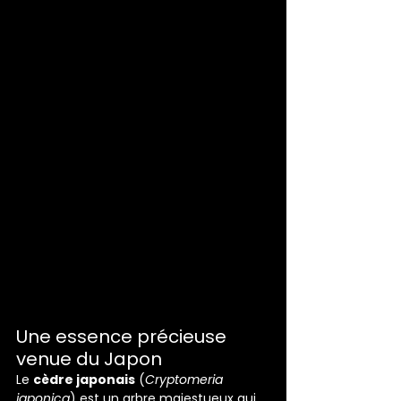
Une essence précieuse 
venue du Japon
Le 
cèdre japonais
 (
Cryptomeria 
japonica
) est un arbre majestueux qui 