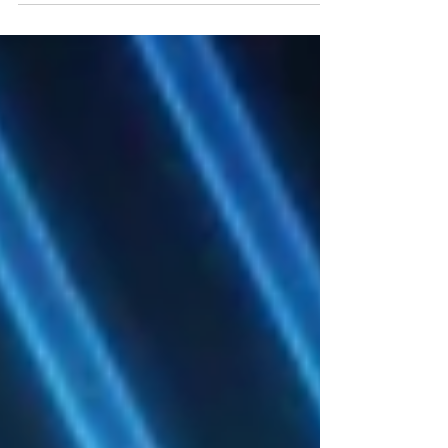
lorsqu'elle ouvre de nouvelles perspectives.
Plus tôt cette année, Artean Skincare a eu
l'honneur de recevoir deux European
Natural Beauty Awards, récompensant la
Crème Riche Régénérante et le Gel Exfoliant
Radiance, tandis que le Sérum Éclat de
Jeunesse figurait parmi les finalistes de sa
catégorie. Aujourd'hui, nous sommes
heureux de partager une nouvelle étape
importante dans le développement de la
marque. Dans les prochaines semaines,