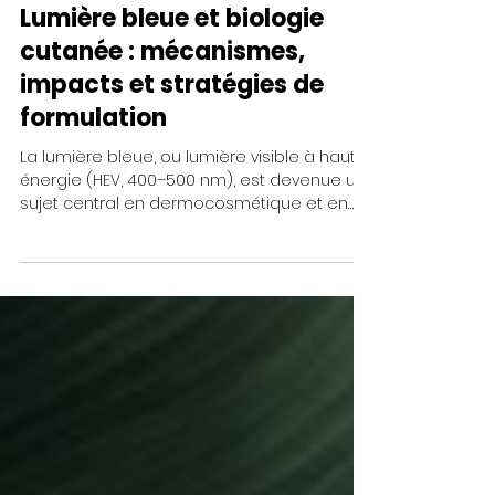
5 min de lecture
Lumière bleue et biologie
cutanée : mécanismes,
impacts et stratégies de
formulation
La lumière bleue, ou lumière visible à haute
énergie (HEV, 400–500 nm), est devenue un
sujet central en dermocosmétique et en
recherche dermatologique. Souvent
associée aux écrans, elle est fréquemment
présentée comme une menace moderne.
Cette lecture est pourtant réductrice. D’un
point de vue photobiologique, la lumière